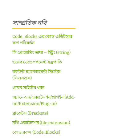
সাম্প্রতিক নথি
Code::Blocks এর কোড এডিটরের
রূপ পরিবর্তন
সি প্রোগ্রামিং ভাষা – স্ট্রিং (string)
ওয়েব ডেভেলপমেন্ট যন্ত্রপাতি
কন্টেন্ট ম্যানেজমেন্ট সিস্টেম
(সিএমএস)
ওয়েব সাইটের ধরন
অ্যাড-অন/এক্সটেনশন/প্লাগইন (Add-
on/Extension/Plug-in)
ব্রাকেটস (Brackets)
নথি এক্সটেনশন (file extension)
কোড ব্লকস (Code::Blocks)