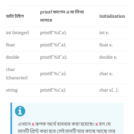
printf ফাংশন এ যা লিখা
ডাটা টাইপ
Initialization
লাগবে
int (integer)
printf(“%d”,x);
int x;
float
printf(“%f”,x);
float x;
double
printf(“%lf”,x);
double x;
char
printf(“%c”,x);
char x;
(character)
string
printf(“%s”,x);
char x[…];
এখানে
x
রূপক অর্থে ব্যবহার করা হয়েছে।
x
হল যে
মানটি প্রিন্ট করা হবে সেই মানটি যার কাছে আছে তার