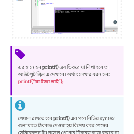
এর মানে হল
printf()
এর ভিতরে যা লিখা হবে তা
আউটপুট স্ক্রিন এ দেখাবে। অর্থাৎ লেখার ধরন হলঃ
printf(“যা ইচ্ছা তাই”);
খেয়াল রাখতে হবে
printf()
এর পরে বিভিন্ন syntex
গুলা যাতে ঠিকমত দেওয়া হয় বিশেষ করে শেষের
সেমিকোলন টা। নাহলে প্রোগ্রাম ঠিকমত কাজ করবে না।