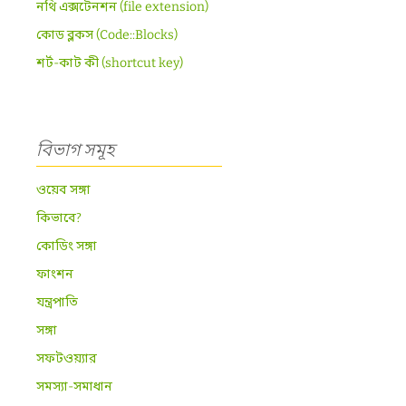
নথি এক্সটেনশন (file extension)
কোড ব্লকস (Code::Blocks)
শর্ট-কাট কী (shortcut key)
বিভাগ সমূহ
ওয়েব সঙ্গা
কিভাবে?
কোডিং সঙ্গা
ফাংশন
যন্ত্রপাতি
সঙ্গা
সফটওয়্যার
সমস্যা-সমাধান