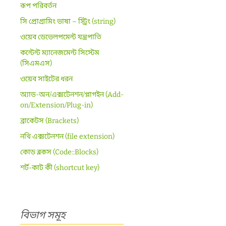
রূপ পরিবর্তন
সি প্রোগ্রামিং ভাষা – স্ট্রিং (string)
ওয়েব ডেভেলপমেন্ট যন্ত্রপাতি
কন্টেন্ট ম্যানেজমেন্ট সিস্টেম
(সিএমএস)
ওয়েব সাইটের ধরন
অ্যাড-অন/এক্সটেনশন/প্লাগইন (Add-
on/Extension/Plug-in)
ব্রাকেটস (Brackets)
নথি এক্সটেনশন (file extension)
কোড ব্লকস (Code::Blocks)
শর্ট-কাট কী (shortcut key)
বিভাগ সমূহ