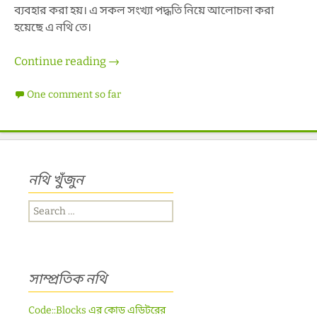
ব্যবহার করা হয়। এ সকল সংখ্যা পদ্ধতি নিয়ে আলোচনা করা
হয়েছে এ নথি তে।
সংখ্যা পদ্ধতিঃ ডেসিম্যাল, বাইনারি, অক্টাল এবং 
Continue reading
→
One comment so far
নথি খুঁজুন
Search
for:
সাম্প্রতিক নথি
Code::Blocks এর কোড এডিটরের